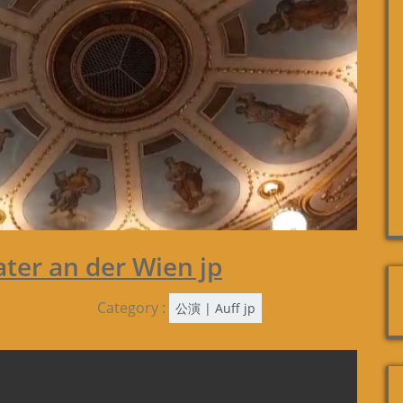
ter an der Wien jp
Category :
公演 | Auff jp