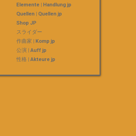
Elemente | Handlung jp
Quellen | Quellen jp
Shop JP
スライダー
作曲家 | Komp jp
公演 | Auff jp
性格 | Akteure jp