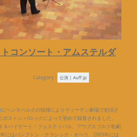
バットコンソート・アムステルダ
Category :
公演 | Auff jp
月 11 日にヘンネベルクの指揮によりヴィーデン劇場で初演さ
 年にボストン バロックによって初めて録音されました。
ムステッド＆ハイゲート・フェスティバル、アウグスブルク歌劇
2年にはバンプトン・クラシック・オペラ、2003年には