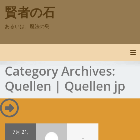
Skip
賢者の石
to
content
あるいは、魔法の島
Tog
Category Archives:
Quellen | Quellen jp
7月 21,
-