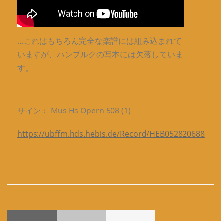
…これはもちろん完全な楽譜には組み込まれて
いますが、ハンブルクの写本には欠落していま
す。
サイン： Mus Hs Opern 508 (1)
https://ubffm.hds.hebis.de/Record/HEB052820688