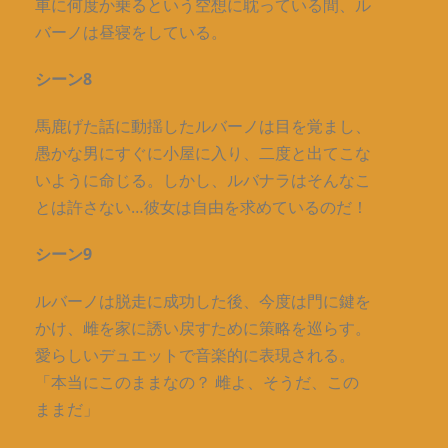
車に何度か乗るという空想に耽っている間、ル
バーノは昼寝をしている。
シーン8
馬鹿げた話に動揺したルバーノは目を覚まし、
愚かな男にすぐに小屋に入り、二度と出てこな
いように命じる。しかし、ルバナラはそんなこ
とは許さない…彼女は自由を求めているのだ！
シーン9
ルバーノは脱走に成功した後、今度は門に鍵を
かけ、雌を家に誘い戻すために策略を巡らす。
愛らしいデュエットで音楽的に表現される。
「本当にこのままなの？ 雌よ、そうだ、この
ままだ」