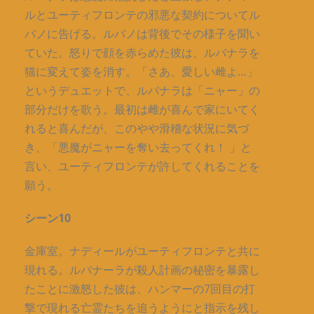
ルとユーティフロンテの邪悪な契約についてル
バノに告げる。ルバノは背後でその様子を聞い
ていた。怒りで顔を赤らめた彼は、ルバナラを
猫に変えて姿を消す。「さあ、愛しい雌よ…」
というデュエットで、ルバナラは「ニャー」の
部分だけを歌う。最初は雌が喜んで家にいてく
れると喜んだが、このやや滑稽な状況に気づ
き、「悪魔がニャーを奪い去ってくれ！ 」と
言い、ユーティフロンテが許してくれることを
願う。
シーン10
金庫室。ナディールがユーティフロンテと共に
現れる。ルバナーラが殺人計画の秘密を暴露し
たことに激怒した彼は、ハンマーの7回目の打
撃で現れる亡霊たちを追うようにと指示を残し