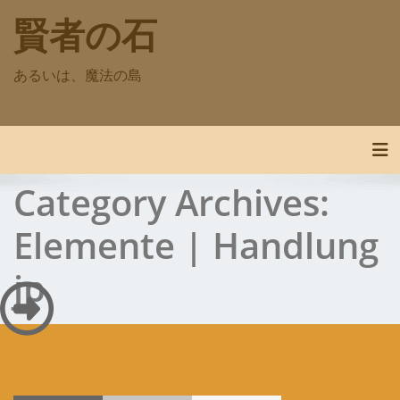
Skip
賢者の石
to
content
あるいは、魔法の島
Tog
Category Archives:
Elemente | Handlung
jp