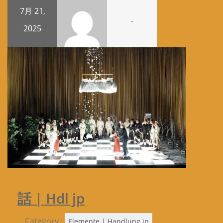
7月 21,
-
2025
話 | Hdl jp
Category :
Elemente | Handlung jp