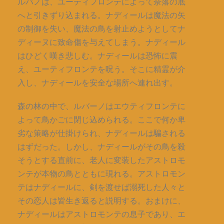
ルバノは、ユーティフロンテによって奈落の底
へと引きずり込まれる。ナディールは魔法の矢
の制御を失い、魔法の鳥を射止めようとしてナ
ディーヌに致命傷を与えてしまう。ナディール
はひどく嘆き悲しむ。ナディールは恐怖に震
え、ユーティフロンテを呪う。そこに精霊が介
入し、ナディールを安全な場所へ連れ出す。
森の林の中で、ルバーノはエウティフロンテに
よって鳥かごに閉じ込められる。ここで何か卑
劣な策略が仕掛けられ、ナディールは騙される
はずだった。しかし、ナディールがその鳥を殺
そうとする直前に、老人に変装したアストロモ
ンテが本物の鳥とともに現れる。アストロモン
テはナディールに、剣を渡せば溺死した人々と
その恋人は皆生き返ると説明する。おまけに、
ナディールはアストロモンテの息子であり、エ