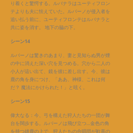
り着くと驚愕する。ルバナラはユーティフロン
テよりも夫に怯えていた。ルバーノが侵入者を
追い払う前に、ユーティフロンテはルバナラと
共に姿を消す。 地下の脇の下。
シーン14
ルバーノは驚きのあまり、妻と見知らぬ男が煙
の中に消えた深い穴を見つめる。穴から二人の
小人が這い出て、鏡を彼に差し出す。今、彼は
鹿の角を身につけ、「ああ、神様、これは何
だ？ 魔法にかけられた！」と呟く。
シーン15
偉大なる：今、弓を構えた狩人たちの一団が舞
台を闊歩する。ルバーノは飛び立つ…金色の角
を持つ雄鹿の上で、狩人たちの合唱団が歓喜の