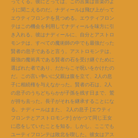
ってくる。彼にとっては、この言葉は音楽のよ
うに聞こえるのだ。ナディールは飛び上がって
エウティフロンテを見つめる。エウティフロン
テはこの機会を利用してナディールを味方に引
き入れる。彼はナディールに、自分とアストロ
モンテは、すべての魔術師の中でも最強だった
賢者の息子であると言う。アストロモンテは、
最強の魔術具である賢者の石を受け継ぐために
選ばれた者であり、だからこそ呪いをかけたの
だ。この言い争いに父親は腹を立て、2人の息
子に相続権を与えなかった。賢者の石は、2人
の息子のうちどちらかが子孫を残す日まで、鷲
が持ち去った。長子がそれを継承することにな
る。ナディールはまた、 2人の息子 [エウティ
フロンテとアストロモンテ] がかつて同じ王女
に恋をしていたことを知る。しかし、ここでも
ユーティフロンテは敗北を喫した。彼女はアス