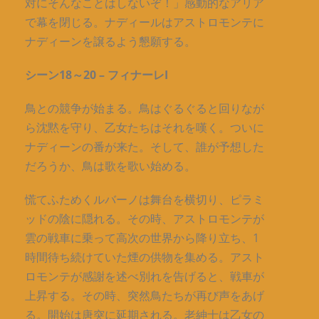
対にそんなことはしないぞ！」感動的なアリア
で幕を閉じる。ナディールはアストロモンテに
ナディーンを譲るよう懇願する。
シーン18～20 – フィナーレI
鳥との競争が始まる。鳥はぐるぐると回りなが
ら沈黙を守り、乙女たちはそれを嘆く。ついに
ナディーンの番が来た。そして、誰が予想した
だろうか、鳥は歌を歌い始める。
慌てふためくルバーノは舞台を横切り、ピラミ
ッドの陰に隠れる。その時、アストロモンテが
雲の戦車に乗って高次の世界から降り立ち、1
時間待ち続けていた煙の供物を集める。アスト
ロモンテが感謝を述べ別れを告げると、戦車が
上昇する。その時、突然鳥たちが再び声をあげ
る。開始は唐突に延期される。老紳士は乙女の