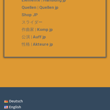
Quellen | Quellen jp
Shop JP
スライダー
作曲家 | Komp jp
公演 | Auff jp
性格 | Akteure jp
Deutsch
English