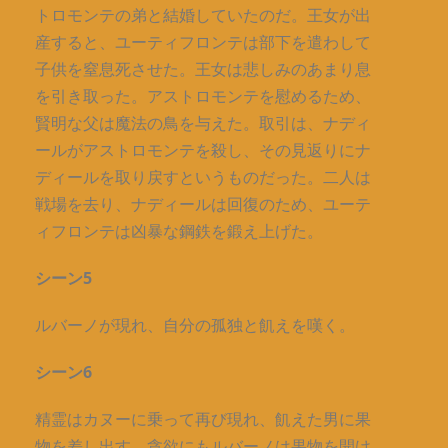
トロモンテの弟と結婚していたのだ。王女が出
産すると、ユーティフロンテは部下を遣わして
子供を窒息死させた。王女は悲しみのあまり息
を引き取った。アストロモンテを慰めるため、
賢明な父は魔法の鳥を与えた。取引は、ナディ
ールがアストロモンテを殺し、その見返りにナ
ディールを取り戻すというものだった。二人は
戦場を去り、ナディールは回復のため、ユーテ
ィフロンテは凶暴な鋼鉄を鍛え上げた。
シーン5
ルバーノが現れ、自分の孤独と飢えを嘆く。
シーン6
精霊はカヌーに乗って再び現れ、飢えた男に果
物を差し出す。貪欲にもルバーノは果物を開け