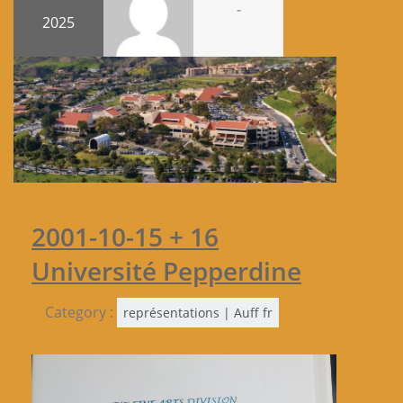
-
2025
2001-10-15 + 16
Université Pepperdine
Category :
représentations | Auff fr