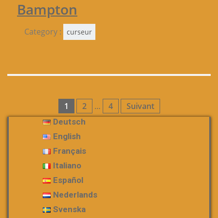
Bampton
Category :
curseur
Pagination
1
2
…
4
Suivant
des
Deutsch
English
publications
Français
Italiano
Español
Nederlands
Svenska