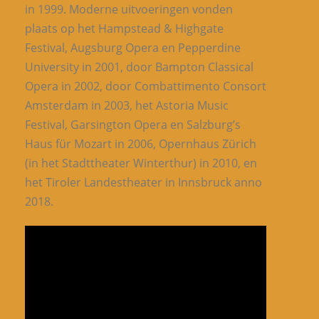
in 1999. Moderne uitvoeringen vonden
plaats op het Hampstead & Highgate
Festival, Augsburg Opera en Pepperdine
University in 2001, door Bampton Classical
Opera in 2002, door Combattimento Consort
Amsterdam in 2003, het Astoria Music
Festival, Garsington Opera en Salzburg’s
Haus für Mozart in 2006, Opernhaus Zürich
(in het Stadttheater Winterthur) in 2010, en
het Tiroler Landestheater in Innsbruck anno
2018.