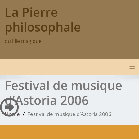
Skip
La Pierre
to
content
philosophale
ou l'Île magique
Tog
Festival de musique
d’Astoria 2006
Home
Festival de musique d’Astoria 2006