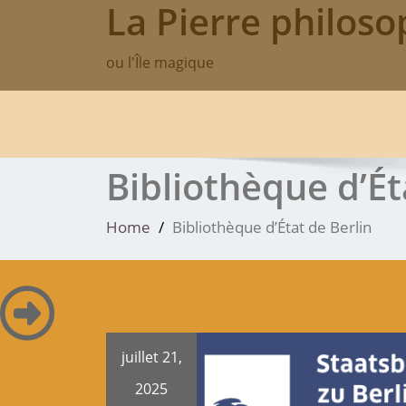
La Pierre philoso
Skip
to
content
ou l'Île magique
Bibliothèque d’Ét
Home
Bibliothèque d’État de Berlin
juillet 21,
2025