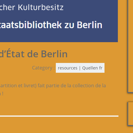
d’État de Berlin
Category :
resources | Quellen fr
rtition et livret) fait partie de la collection de la
 !