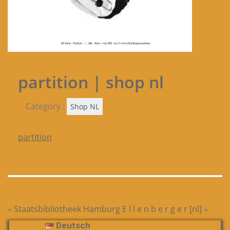
partition | shop nl
Category :
Shop NL
partition
«
Staatsbibliotheek Hamburg
E l l e n b e r g e r [nl]
»
Deutsch