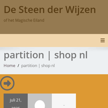
Skip
De Steen der Wijzen
to
content
of het Magische Eiland
Tog
partition | shop nl
Home
partition | shop nl
juli 21,
-