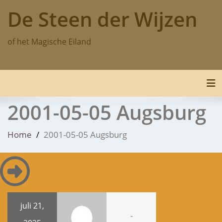
Skip
De Steen der Wijzen
to
content
of het Magische Eiland
Tog
2001-05-05 Augsburg
Home
2001-05-05 Augsburg
juli 21,
-