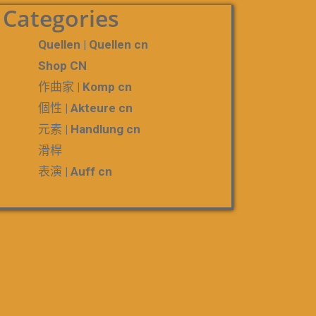
Categories
Quellen | Quellen cn
Shop CN
作曲家 | Komp cn
個性 | Akteure cn
元素 | Handlung cn
滑桿
表演 | Auff cn