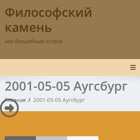
Перейти
Философский
к
содержимому
камень
или Волшебный остров
По
2001-05-05 Аугсбург
Главная
2001-05-05 Аугсбург