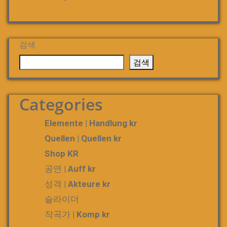
검색
검색
Categories
Elemente | Handlung kr
Quellen | Quellen kr
Shop KR
공연 | Auff kr
성격 | Akteure kr
슬라이더
작곡가 | Komp kr