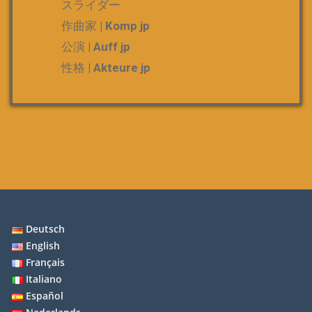
スライダー
作曲家 | Komp jp
公演 | Auff jp
性格 | Akteure jp
Deutsch
English
Français
Italiano
Español