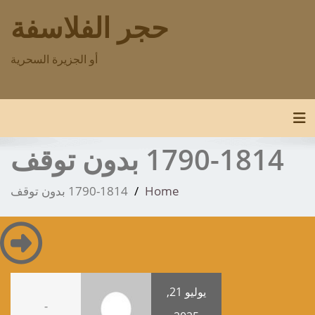
p
حجر الفلاسفة
o
t
أو الجزيرة السحرية
Toggle navigation
1790-1814 بدون توقف
Home
1790-1814 بدون توقف
يوليو 21,
-