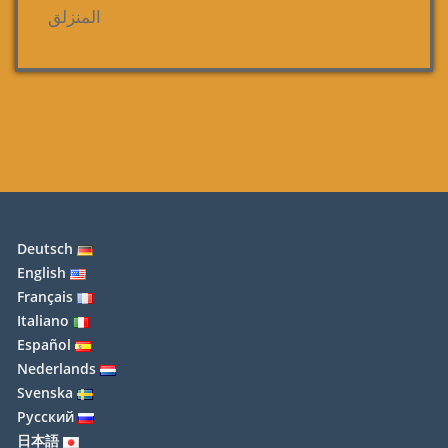
المنزلق
Deutsch
English
Français
Italiano
Español
Nederlands
Svenska
Русский
日本語