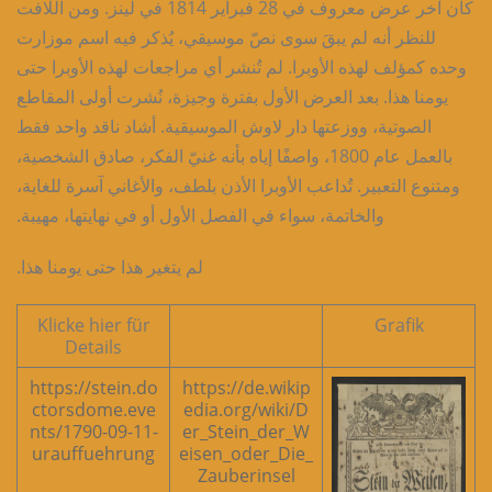
كان آخر عرض معروف في 28 فبراير 1814 في لينز. ومن اللافت
للنظر أنه لم يبقَ سوى نصّ موسيقي، يُذكر فيه اسم موزارت
وحده كمؤلف لهذه الأوبرا. لم تُنشر أي مراجعات لهذه الأوبرا حتى
يومنا هذا. بعد العرض الأول بفترة وجيزة، نُشرت أولى المقاطع
الصوتية، ووزعتها دار لاوش الموسيقية. أشاد ناقد واحد فقط
بالعمل عام 1800، واصفًا إياه بأنه غنيّ الفكر، صادق الشخصية،
ومتنوع التعبير. تُداعب الأوبرا الأذن بلطف، والأغاني آسرة للغاية،
والخاتمة، سواء في الفصل الأول أو في نهايتها، مهيبة.
لم يتغير هذا حتى يومنا هذا.
Klicke hier für
Grafik
Details
https://stein.do
https://de.wikip
ctorsdome.eve
edia.org/wiki/D
nts/1790-09-11-
er_Stein_der_W
urauffuehrung
eisen_oder_Die_
Zauberinsel